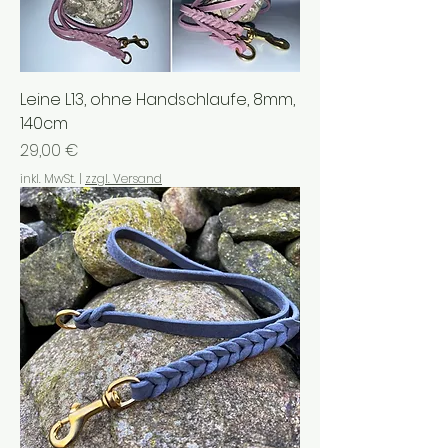
Leine L13, ohne Handschlaufe, 8mm,
140cm
Preis
29,00 €
inkl. MwSt.
|
zzgl. Versand