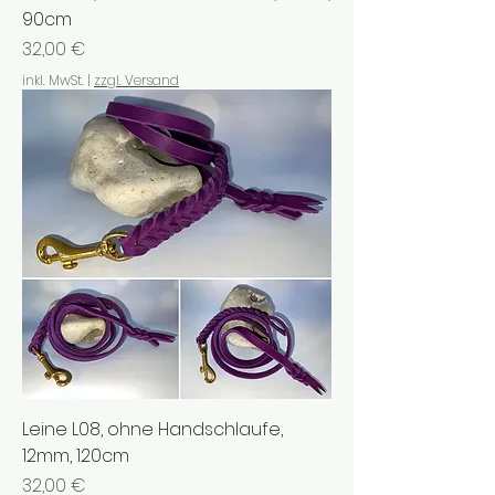
90cm
Preis
32,00 €
inkl. MwSt.
|
zzgl. Versand
Leine L08, ohne Handschlaufe,
12mm, 120cm
Preis
32,00 €