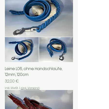
Leine L06, ohne Handschlaufe,
12mm, 120cm
Preis
32,00 €
inkl. MwSt.
|
zzgl. Versand