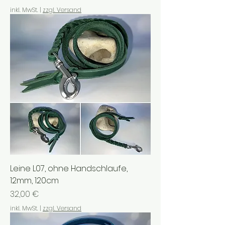
inkl. MwSt.
|
zzgl. Versand
Leine L07, ohne Handschlaufe,
12mm, 120cm
Preis
32,00 €
inkl. MwSt.
|
zzgl. Versand