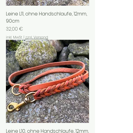
Leine L11, ohne Handschlaufe, 12mm,
90cm
Preis
32,00 €
inkl. MwSt.
|
zzgl. Versand
Leine L10, ohne Handschlaufe, 12mm,