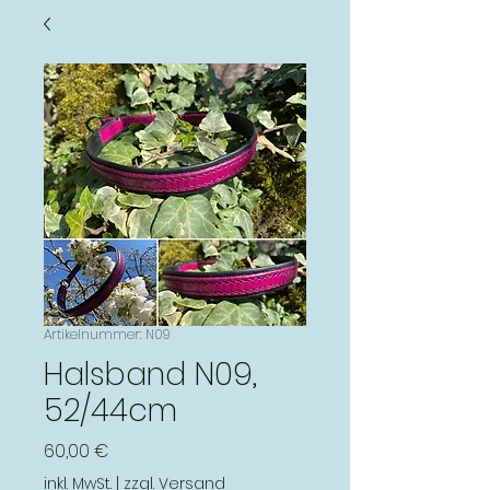
Artikelnummer: N09
Halsband N09,
52/44cm
Preis
60,00 €
inkl. MwSt.
|
zzgl. Versand