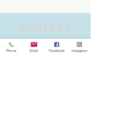
KONTAKT
We'd love to hear from you
Phone
Email
Facebook
Instagram
info@il-ranch.de