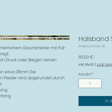
Halsband 
Artikelnummer: S11
errlichem Geschirrleder mit Pull-
tigt.
Preis
65,00 €
rch Druck oder Biegen seinen
inkl. MwSt.
|
zzgl. Ve
on etwa 38mm. Die
Anzahl
*
n Flieder wird abgerundet durch
.
ing.
mfang.
In 