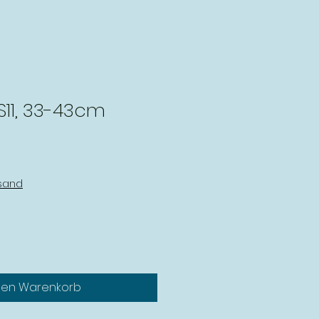
S11, 33-43cm
rsand
den Warenkorb