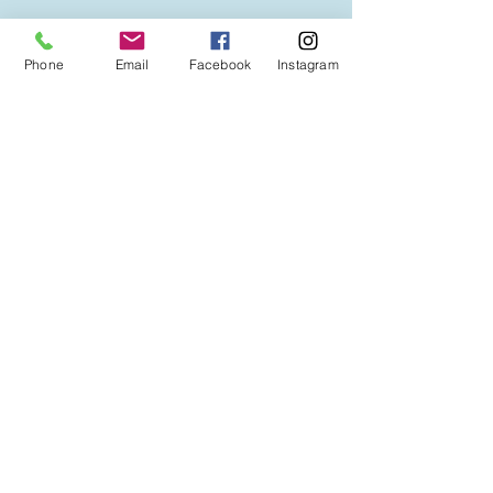
Phone
Email
Facebook
Instagram
info@il-ranch.de
0049-173-6022994