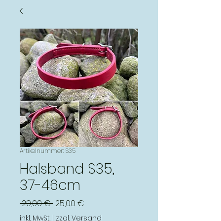
Artikelnummer: S35
Halsband S35,
37-46cm
Standardpreis
Sale-
 29,00 € 
25,00 €
Preis
inkl. MwSt.
|
zzgl. Versand