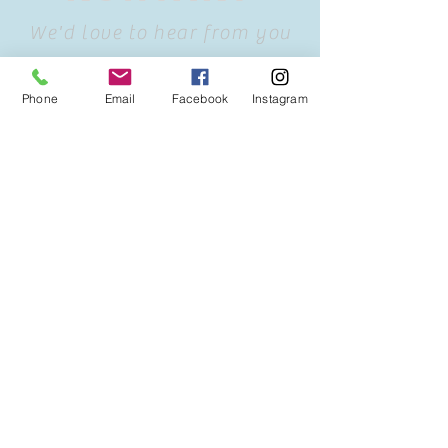
We'd love to hear from you
Phone
Email
Facebook
Instagram
info@il-ranch.de
0049-173-6022994