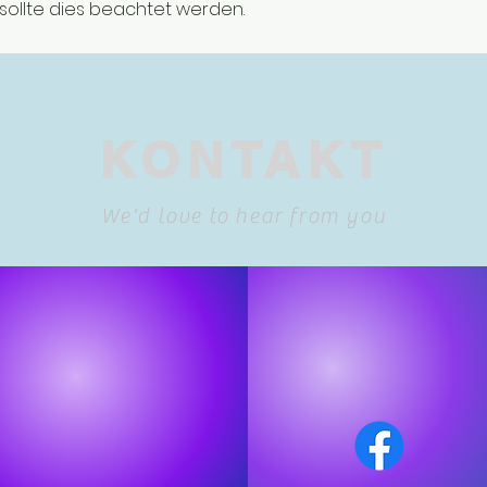
ollte dies beachtet werden.
KONTAKT
We'd love to hear from you