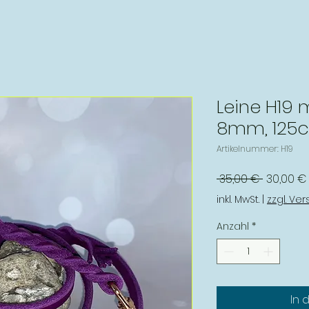
Leine H19 
8mm, 125
Artikelnummer: H19
Standar
 35,00 € 
30,00 €
inkl. MwSt.
|
zzgl. Ve
Anzahl
*
In 