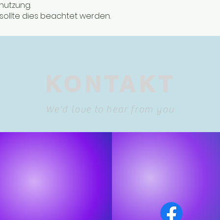
enutzung.
ollte dies beachtet werden.
KONTAKT
We'd love to hear from you