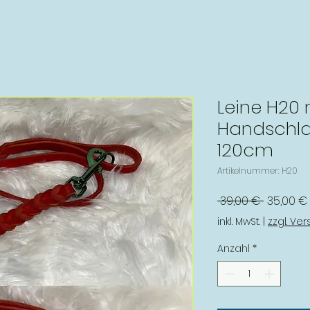
Leine H20 
Handschla
120cm
Artikelnummer: H20
Standar
 39,00 € 
35,00 €
inkl. MwSt.
|
zzgl. Ve
Anzahl
*