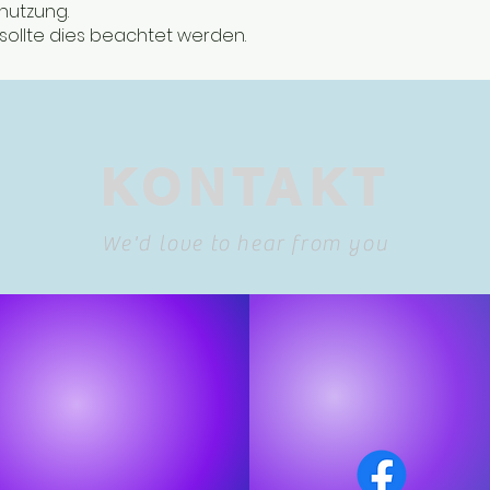
enutzung.
ollte dies beachtet werden.
KONTAKT
We'd love to hear from you