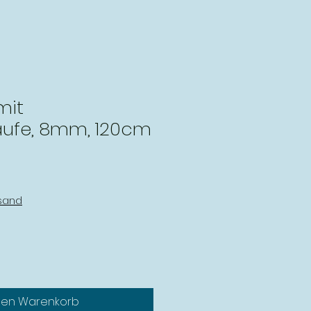
mit
ufe, 8mm, 120cm
rsand
den Warenkorb