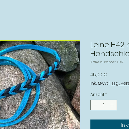
Leine H42 
Handschla
Artikelnummer: H42
Preis
45,00 €
inkl. MwSt.
|
zzgl. Ve
Anzahl
*
In 