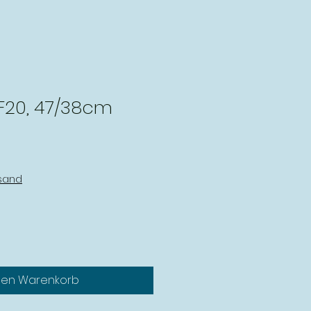
F20, 47/38cm
rsand
den Warenkorb