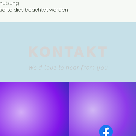
enutzung.
ollte dies beachtet werden.
KONTAKT
We'd love to hear from you