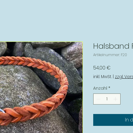
Halsband 
Artikelnummer: F20
Preis
54,00 €
inkl. MwSt.
|
zzgl. Ve
Anzahl
*
In 